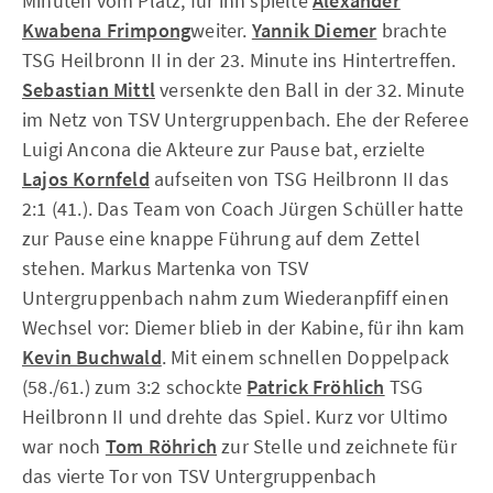
Minuten vom Platz, für ihn spielte
Alexander
Kwabena Frimpong
weiter.
Yannik Diemer
brachte
TSG Heilbronn II in der 23. Minute ins Hintertreffen.
Sebastian Mittl
versenkte den Ball in der 32. Minute
im Netz von TSV Untergruppenbach. Ehe der Referee
Luigi Ancona die Akteure zur Pause bat, erzielte
Lajos Kornfeld
aufseiten von TSG Heilbronn II das
2:1 (41.). Das Team von Coach Jürgen Schüller hatte
zur Pause eine knappe Führung auf dem Zettel
stehen. Markus Martenka von TSV
Untergruppenbach nahm zum Wiederanpfiff einen
Wechsel vor: Diemer blieb in der Kabine, für ihn kam
Kevin Buchwald
. Mit einem schnellen Doppelpack
(58./61.) zum 3:2 schockte
Patrick Fröhlich
TSG
Heilbronn II und drehte das Spiel. Kurz vor Ultimo
war noch
Tom Röhrich
zur Stelle und zeichnete für
das vierte Tor von TSV Untergruppenbach