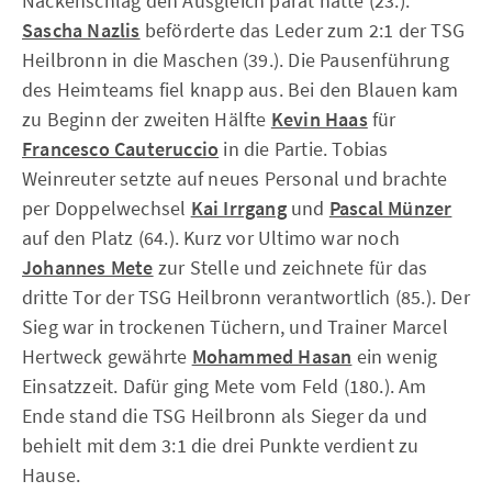
Nackenschlag den Ausgleich parat hatte (23.).
Sascha Nazlis
beförderte das Leder zum 2:1 der TSG
Heilbronn in die Maschen (39.). Die Pausenführung
des Heimteams fiel knapp aus. Bei den Blauen kam
zu Beginn der zweiten Hälfte
Kevin Haas
für
Francesco Cauteruccio
in die Partie. Tobias
Weinreuter setzte auf neues Personal und brachte
per Doppelwechsel
Kai Irrgang
und
Pascal Münzer
auf den Platz (64.). Kurz vor Ultimo war noch
Johannes Mete
zur Stelle und zeichnete für das
dritte Tor der TSG Heilbronn verantwortlich (85.). Der
Sieg war in trockenen Tüchern, und Trainer Marcel
Hertweck gewährte
Mohammed Hasan
ein wenig
Einsatzzeit. Dafür ging Mete vom Feld (180.). Am
Ende stand die TSG Heilbronn als Sieger da und
behielt mit dem 3:1 die drei Punkte verdient zu
Hause.