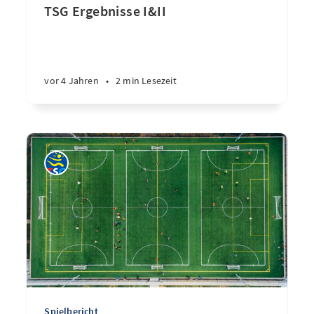
TSG Ergebnisse I&II
vor 4 Jahren
•
2 min Lesezeit
Spielbericht