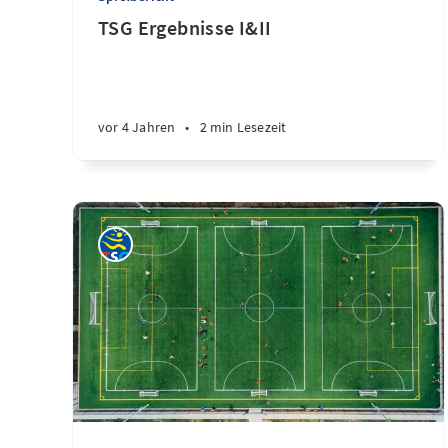
TSG Ergebnisse I&II
vor 4 Jahren
•
2 min Lesezeit