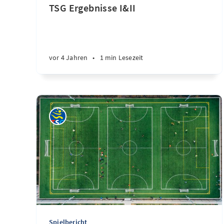
TSG Ergebnisse I&II
vor 4 Jahren
•
1 min Lesezeit
Spielbericht