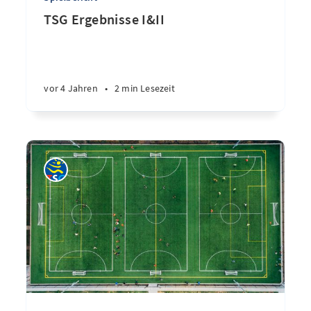
TSG Ergebnisse I&II
vor 4 Jahren
•
2 min Lesezeit